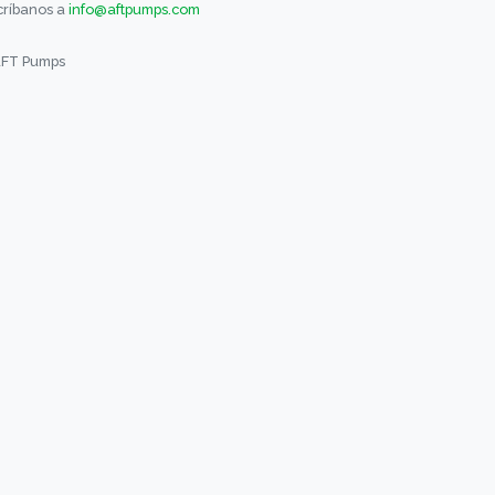
críbanos a
info@aftpumps.com
AFT Pumps